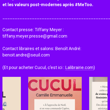
et les valeurs post-modernes après #MeToo.
___________________________________________
Contact presse: Tiffany Meyer :
tiffany.meyer.presse@gmail.com
Contact libraires et salons: Benoît André:
benoit.andre@seuil.com
(Et pour acheter Cucul, c’est ici :
Lalibrairie.com
)